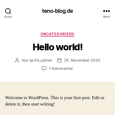
teno-blog.de
Suche
Menü
Kategorien
UNCATEGORIZED
Hello world!
Von
tjs34_admin
25. November 2020
Beitragsautor
Beitragsdatum
zu
1 Kommentar
Hello
world!
Welcome to WordPress. This is your first post. Edit or
delete it, then start writing!